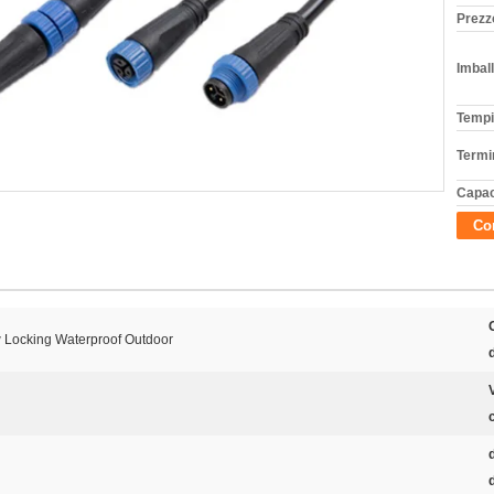
Prezz
Imball
Tempi
Termi
Capac
Con
w Locking Waterproof Outdoor