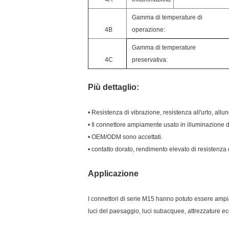
Gamma di temperature di
4B
operazione:
Gamma di temperature
4C
preservativa:
Più dettaglio:
• Resistenza di vibrazione, resistenza all'urto, all
• Il connettore ampiamente usato in illuminazione
• OEM/ODM sono accettati.
• contatto dorato, rendimento elevato di resistenza 
Applicazione
I connettori di serie M15 hanno potuto essere ampiam
luci del paesaggio, luci subacquee, attrezzature ec