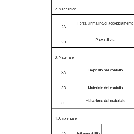
2. Meccanico
Forza Unmating/di accoppiamento
2A
Prova di vita
2B
3. Materiale
Deposito per contatto
3A
3B
Materiale del contatto
Abitazione del materiale
3C
4. Ambientale
4A
Infiammabilità