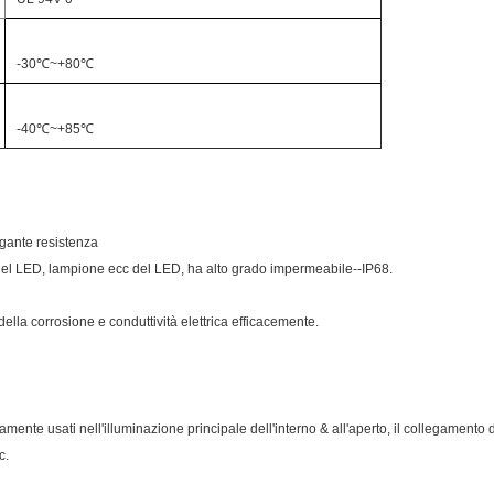
-30℃~+80℃
-40℃~+85℃
ungante resistenza
 del LED, lampione ecc del LED, ha alto grado impermeabile--IP68.
della corrosione e conduttività elettrica efficacemente.
ente usati nell'illuminazione principale dell'interno & all'aperto, il collegamento di
c.