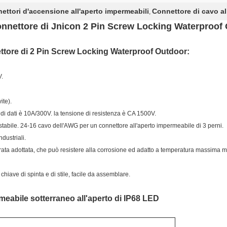
ettori d'accensione all'aperto impermeabili
Connettore di cavo all
,
onnettore
di Jnicon 2 Pin Screw Locking Waterproof
ttore di 2 Pin Screw Locking Waterproof Outdoor
:
V.
ite).
di dati
è 10A/300V. la tensione di resistenza è CA 1500V.
 stabile. 24-16 cavo dell'AWG per un connettore all'aperto impermeabile di 3 perni.
ndustriali.
orata adottata, che può resistere alla corrosione ed adatto a temperatura massima mi
chiave di spinta e di stile, facile da assemblare.
eabile sotterraneo all'aperto di IP68 LED