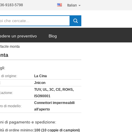
136-9183-5798
Italian
edere un preventivo
Blog
 facile monta
onta
gli:
di origine:
La Cina
:
Jnicon
TUV, UL, 3C, CE, ROHS,
icazione:
ISO90001
Connettori impermeabili
o di modello:
all'aperto
ni di pagamento e spedizione:
ità di ordine minimo:
100 (10 coppie di campioni)