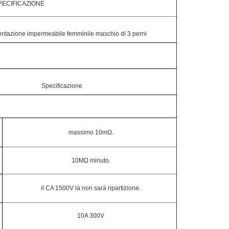
PECIFICAZIONE
entazione impermeabile femminile maschio di 3 perni
Specificazione
massimo 10mΩ.
10MΩ minuto.
il CA 1500V là non sarà ripartizione.
10A 300V