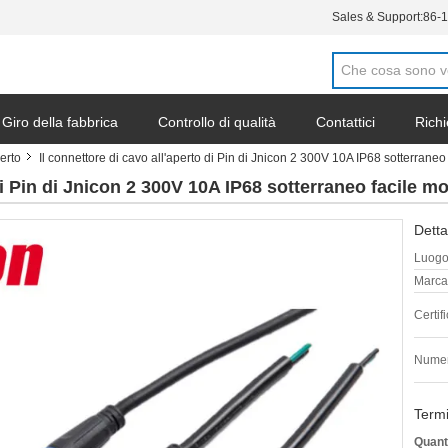
Sales & Support:
86-
Giro della fabbrica
Controllo di qualità
Contattici
Richi
erto
Il connettore di cavo all'aperto di Pin di Jnicon 2 300V 10A IP68 sotterraneo
di Pin di Jnicon 2 300V 10A IP68 sotterraneo facile m
Detta
Luogo 
Marca
Certif
Numer
Termi
Quant