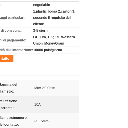
o:
negotiable
1.plastic borsa 2.carton 3.
aggi particolari:
secondo il requisito del
cliente
 di consegna:
3-5 giorni
L/C, D/A, D/P, T/T, Western
ni di pagamento:
Union, MoneyGram
ità di alimentazione:
10000 paia/giorno
tatto
Gamma del
Max ∅9.0mm
diametro:
Valutazione
10A
corrente:
diametro/numero
∅ 1.5mm
del contatto: