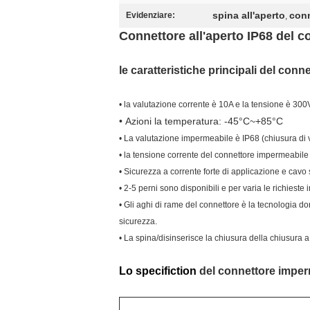
spina all'aperto
conn
Evidenziare:
,
Connettore all'aperto IP68 del c
le caratteristiche principali del
conne
• la valutazione corrente è 10A e la tensione è 300
• Azioni la temperatura: -45°C~+85°C
• La valutazione impermeabile è IP68 (chiusura di v
• la tensione corrente
del connettore impermeabile 
• Sicurezza a corrente forte di applicazione e cavo
• 2-5 perni sono disponibili e per varia le richieste i
• Gli aghi di rame del connettore è la tecnologia d
sicurezza.
• La spina/disinserisce la chiusura della chiusura a 
Lo specifiction
del connettore imperm