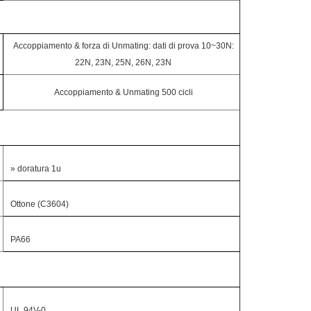
Accoppiamento & forza di Unmating: dati di prova 10~30N:
22N, 23N, 25N, 26N, 23N
Accoppiamento & Unmating 500 cicli
» doratura 1u
Ottone (C3604)
PA66
UL 94V-0