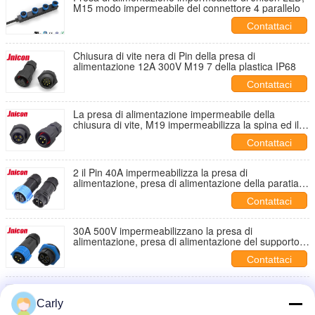
M15 modo impermeabile del connettore 4 parallelo
Contattaci
Chiusura di vite nera di Pin della presa di
alimentazione 12A 300V M19 7 della plastica IP68
Contattaci
La presa di alimentazione impermeabile della
chiusura di vite, M19 impermeabilizza la spina ed il
connettore di cavo dell'incavo
Contattaci
2 il Pin 40A impermeabilizza la presa di
alimentazione, presa di alimentazione della paratia di
M25 IP67
Contattaci
30A 500V impermeabilizzano la presa di
alimentazione, presa di alimentazione del supporto
del pannello di Jnicon
Contattaci
Progettazione flessibile della guarnizione di estremità
di Pin della presa di alimentazione impermeabile
Carly
femminile maschio 3