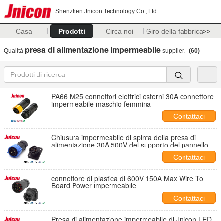
Shenzhen Jnicon Technology Co., Ltd.
Casa
Prodotti
Circa noi
Giro della fabbrica
>>
presa di alimentazione impermeabile
Qualità
supplier.
(60)
PA66 M25 connettori elettrici esterni 30A connettore
impermeabile maschio femmina
Contattaci
Chiusura impermeabile di spinta della presa di
alimentazione 30A 500V del supporto del pannello di
Jnicon M25
Contattaci
connettore di plastica di 600V 150A Max Wire To
Board Power impermeabile
Contattaci
Presa di alimentazione impermeabile di Jnicon LED,