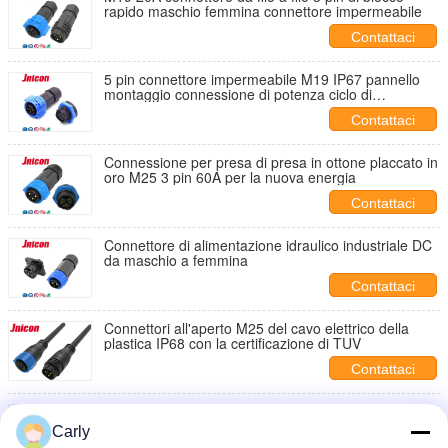
rapido maschio femmina connettore impermeabile
Contattaci
5 pin connettore impermeabile M19 IP67 pannello
montaggio connessione di potenza ciclo di
accoppiamento elevato
Contattaci
Connessione per presa di presa in ottone placcato in
oro M25 3 pin 60A per la nuova energia
Contattaci
Connettore di alimentazione idraulico industriale DC
da maschio a femmina
Contattaci
Connettori all'aperto M25 del cavo elettrico della
plastica IP68 con la certificazione di TUV
Contattaci
I connettori all'aperto impermeabili di illuminazione
del LED, IP68 impermeabilizzano il connettore di CC
Carly