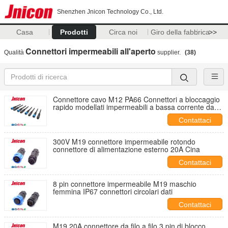
Shenzhen Jnicon Technology Co., Ltd.
Casa
Prodotti
Circa noi
Giro della fabbrica
>>
Connettori impermeabili all'aperto
Qualità
supplier.
(38)
Connettore cavo M12 PA66 Connettori a bloccaggio
rapido modellati impermeabili a bassa corrente da
10 A
Contattaci
300V M19 connettore impermeabile rotondo
connettore di alimentazione esterno 20A Cina
Contattaci
8 pin connettore impermeabile M19 maschio
femmina IP67 connettori circolari dati
Contattaci
M19 20A connettore da filo a filo 3 pin di blocco