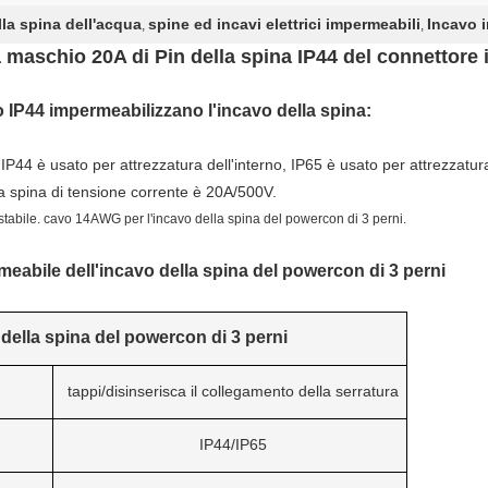
lla spina dell'acqua
spine ed incavi elettrici impermeabili
Incavo i
,
,
 maschio 20A di Pin della spina IP44 del connettore 
lo IP44 impermeabilizzano l'incavo della spina
:
P44 è usato per attrezzatura dell'interno, IP65 è usato per attrezzatura
la spina di tensione corrente è 20A/500V.
 stabile. cavo 14AWG per l'incavo della spina del powercon di 3 perni.
meabile dell'incavo della spina del powercon di 3 perni
della spina del powercon di 3 perni
tappi/disinserisca il collegamento della serratura
IP44/IP65