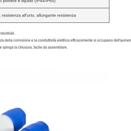
ro polvere e liquido (IP44/IP65)
 resistenza all'urto, allungante resistenza
ndustriali.
tenza della corrosione e la conduttività elettrica efficacemente si occupano dell'aume
e e spinga la chiusura, facile da assemblare.