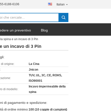
755-6188-6106
Italian
edere un preventivo
Blog
la spina e un incavo di 3 Pin
e un incavo di 3 Pin
gli:
di origine:
La Cina
:
Jnicon
TUV, UL, 3C, CE, ROHS,
icazione:
ISO90001
Incavo impermeabile della
o di modello:
spina
ni di pagamento e spedizione:
ità di ordine minimo:
100 (10 coppie di campioni)