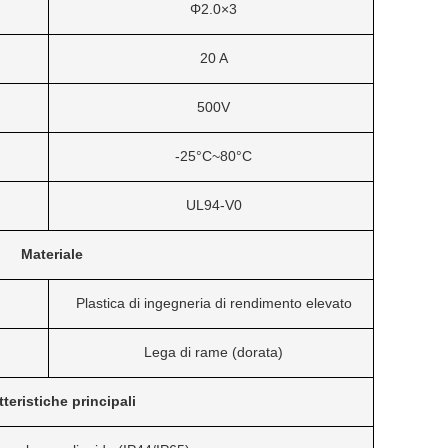
Φ2.0×3
20 A
500V
-25°C~80°C
UL94-V0
Materiale
Plastica di ingegneria di rendimento elevato
Lega di rame (dorata)
teristiche principali