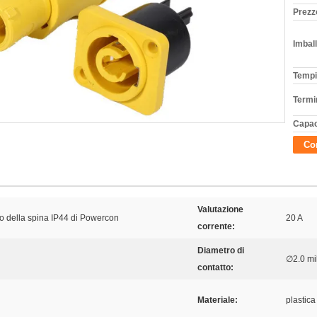
Prezz
Imball
Tempi
Termi
Capac
Con
Valutazione
o della spina IP44 di Powercon
20 A
corrente:
Diametro di
∅2.0 mi
contatto:
Materiale:
plastica