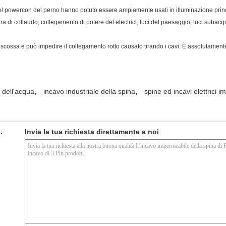
del powercon del perno hanno potuto essere ampiamente usati in illuminazione princi
a di collaudo, collegamento di potere del electricl,
luci del paesaggio, luci subacqu
 scossa e può impedire il collegamento rotto causato tirando i cavi. È assolutamente
,
,
a dell'acqua
incavo industriale della spina
spine ed incavi elettrici i
.
Invia la tua richiesta direttamente a noi