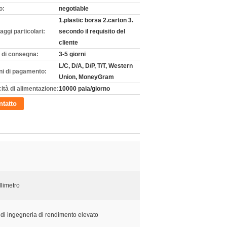
o:
negotiable
1.plastic borsa 2.carton 3.
aggi particolari:
secondo il requisito del
cliente
 di consegna:
3-5 giorni
L/C, D/A, D/P, T/T, Western
ni di pagamento:
Union, MoneyGram
ità di alimentazione:
10000 paia/giorno
tatto
llimetro
 di ingegneria di rendimento elevato