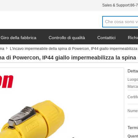
Sales & Support:
86-
Giro della fabbrica
Controllo di qualità
Contattici
Richi
ina
L'incavo impermeabile della spina di Powercon, IP44 giallo impermeabilizza 
a di Powercon, IP44 giallo impermeabilizza la spina 
Detta
Luogo 
Marca
Certif
Numer
Termi
Quant