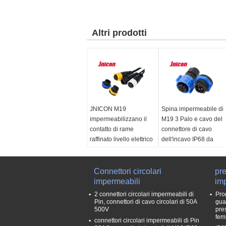
Altri prodotti
JNICON M19
Spina impermeabile di
impermeabilizzano il
M19 3 Palo e cavo del
contatto di rame
connettore di cavo
raffinato livello elettrico
dell'incavo IP68 da
IP67 dell'incavo della
imbarcare per potere
spina
LED
Nome del prodotto:
Connettori circolari
Nome del prodotto:
pre
Incavo impermeabile
impermeabili
Incavo impermeabile
im
della spina
della spina
2 connettori circolari impermeabili di
Prog
marca:
JNICON
Tensione di esercizio:
Pin, connettori di cavo circolari di 50A
gua
500V
pre
Corrente nominale:
500V
fem
connettori circolari impermeabili di Pin
20A
Corrente nominale: