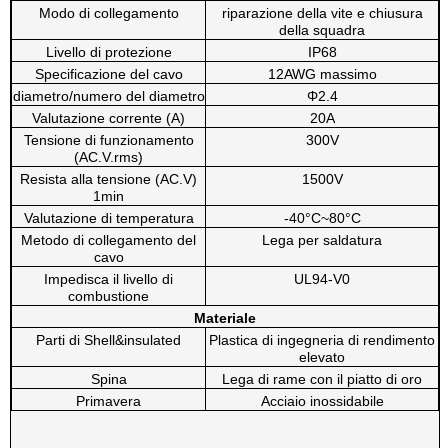
Modo di collegamento
riparazione della vite e chiusura
della squadra
Livello di protezione
IP68
Specificazione del cavo
12AWG massimo
diametro/numero del diametro
Φ2.4
Valutazione corrente (A)
20A
Tensione di funzionamento
300V
(AC.V.rms)
Resista alla tensione (AC.V)
1500V
1min
Valutazione di temperatura
-40°C~80°C
Metodo di collegamento del
Lega per saldatura
cavo
Impedisca il livello di
UL94-V0
combustione
Materiale
Parti di Shell&insulated
Plastica di ingegneria di rendimento
elevato
Spina
Lega di rame con il piatto di oro
Primavera
Acciaio inossidabile