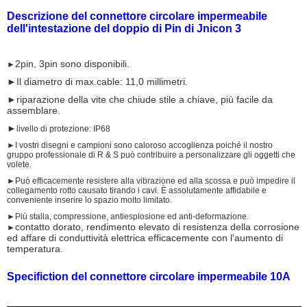
Descrizione del connettore circolare impermeabile
dell'intestazione del doppio di Pin di Jnicon 3
2pin, 3pin sono disponibili.
►
►Il diametro di max.cable: 11,0 millimetri.
►riparazione della vite che chiude stile a chiave, più facile da
assemblare.
►
livello di protezione: IP68
►I vostri disegni e campioni sono caloroso accoglienza poiché il nostro
gruppo professionale di R & S può contribuire a personalizzare gli oggetti che
volete.
►Può efficacemente resistere alla vibrazione ed alla scossa e può impedire il
collegamento rotto causato tirando i cavi. È assolutamente affidabile e
conveniente inserire lo spazio molto limitato.
►Più stalla, compressione, antiesplosione ed anti-deformazione.
contatto dorato, rendimento elevato di resistenza della corrosione
►
ed affare di conduttività elettrica efficacemente con l'aumento di
temperatura.
Specifiction del connettore circolare impermeabile 10A