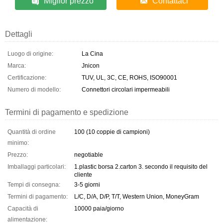
Miglior prezzo
Contattaci
Dettagli
Luogo di origine:
La Cina
Marca:
Jnicon
Certificazione:
TUV, UL, 3C, CE, ROHS, ISO90001
Numero di modello:
Connettori circolari impermeabili
Termini di pagamento e spedizione
Quantità di ordine
100 (10 coppie di campioni)
minimo:
Prezzo:
negotiable
Imballaggi particolari:
1.plastic borsa 2.carton 3. secondo il requisito del
cliente
Tempi di consegna:
3-5 giorni
Termini di pagamento:
L/C, D/A, D/P, T/T, Western Union, MoneyGram
Capacità di
10000 paia/giorno
alimentazione: