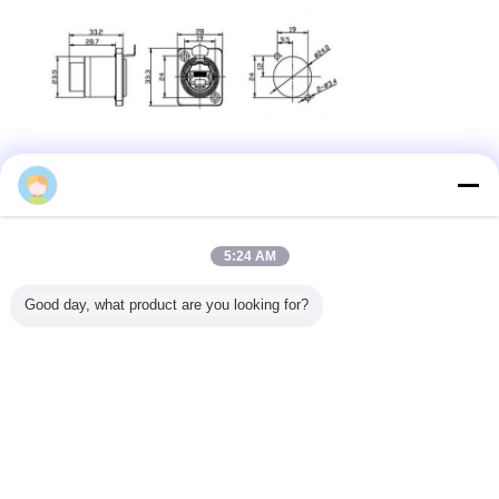
connettore a tenuta d'acqua rj45
Etichette:
,
connettore impermeabile di Ethernet rj45
,
connettore all'aperto rj45
5:24 AM
Ottieni il miglior prezzo per
Good day, what product are you looking for?
Forcone impermeabile del
maschio 3 del connettore 8P8C di
Jnicon RJ45 per il cavo di
Ethernet di Cat6a
Continua
Rj45 impermeabilizzano il connettore
Più