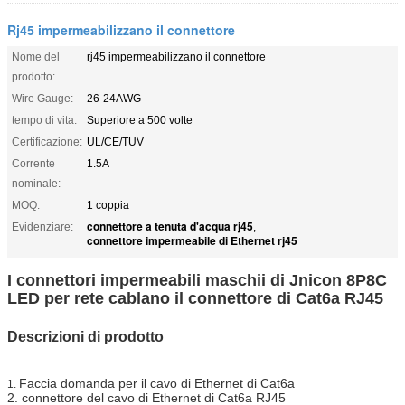
Rj45 impermeabilizzano il connettore
Nome del
rj45 impermeabilizzano il connettore
prodotto:
Wire Gauge:
26-24AWG
tempo di vita:
Superiore a 500 volte
Certificazione:
UL/CE/TUV
Corrente
1.5A
nominale:
MOQ:
1 coppia
connettore a tenuta d'acqua rj45
Evidenziare:
,
connettore impermeabile di Ethernet rj45
I connettori impermeabili maschii di Jnicon 8P8C
LED per rete cablano il connettore di Cat6a RJ45
Descrizioni di prodotto
Faccia domanda per il cavo di Ethernet di Cat6a
1.
2. connettore del cavo di Ethernet di Cat6a RJ45