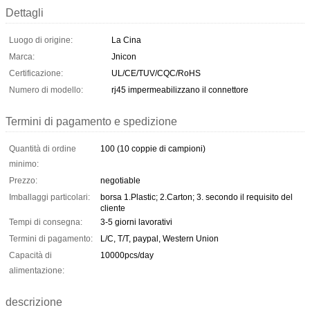
Dettagli
Luogo di origine:
La Cina
Marca:
Jnicon
Certificazione:
UL/CE/TUV/CQC/RoHS
Numero di modello:
rj45 impermeabilizzano il connettore
Termini di pagamento e spedizione
Quantità di ordine
100 (10 coppie di campioni)
minimo:
Prezzo:
negotiable
Imballaggi particolari:
borsa 1.Plastic; 2.Carton; 3. secondo il requisito del
cliente
Tempi di consegna:
3-5 giorni lavorativi
Termini di pagamento:
L/C, T/T, paypal, Western Union
Capacità di
10000pcs/day
alimentazione:
descrizione