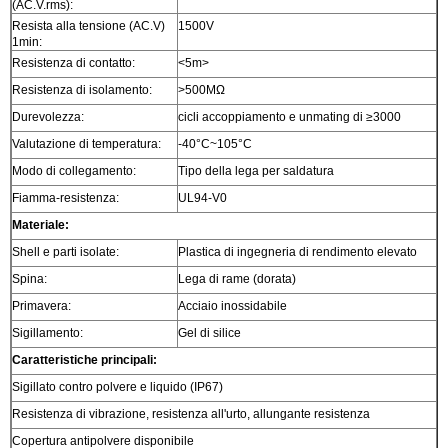
(AC.V.rms):
Resista alla tensione (AC.V)
1500V
1min:
Resistenza di contatto:
<5m>
Resistenza di isolamento:
>500MΩ
Durevolezza:
cicli accoppiamento e unmating di ≥3000
Valutazione di temperatura:
-40°C~105°C
Modo di collegamento:
Tipo della lega per saldatura
Fiamma-resistenza:
UL94-V0
Materiale:
Shell e parti isolate:
Plastica di ingegneria di rendimento elevato
Spina:
Lega di rame (dorata)
Primavera:
Acciaio inossidabile
Sigillamento:
Gel di silice
Caratteristiche principali:
Sigillato contro polvere e liquido (IP67)
Resistenza di vibrazione, resistenza all'urto, allungante resistenza
Copertura antipolvere disponibile