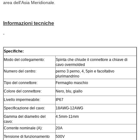
area dell'Asia Meridionale.
Informazioni tecniche
Specifiche:
Modo del collegamento:
Spinta che chiude il connettore a chiave di
cavo overmolded
Numero del centro:
perno 3 perno, 4, 5pin e facoltativo
plurimandrino
Tipo del connettore:
Fermaglio maschio
Colore del connettore:
Nero, blu, giallo
Livello impermeabile:
IP67
Specificazione del cavo:
18AWG-12AWG
Gamma del diametro del
4.5mm-11mm
cavo:
Corrente nominale (A):
20A
Tensione di funzionamento
500V