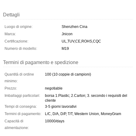
Dettagli
Luogo di origine:
Shenzhen Cina
Marca:
Jnicon
Certificazione:
UL,TUV,CE,ROHS,CQC
Numero di modello:
M19
Termini di pagamento e spedizione
Quantità di ordine
100 (10 coppie di campioni)
minimo:
Prezzo:
negotiable
Imballaggi particolari:
borsa 1.Plastic; 2.Carton; 3. secondo i requisiti del
cliente
Tempi di consegna:
3-5 giorni lavorativi
Termini di pagamento:
L/C, D/A, D/P, T/T, Western Union, MoneyGram
Capacità di
10000/days
alimentazione: