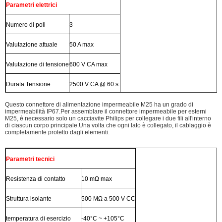
Parametri elettrici
Numero di poli
3
Valutazione attuale
50 A max
Valutazione di tensione
600 V CA max
Durata Tensione
2500 V CA @ 60 s.
Questo connettore di alimentazione impermeabile M25 ha un grado di
impermeabilità IP67.Per assemblare il connettore impermeabile per esterni
M25, è necessario solo un cacciavite Philips per collegare i due fili all'interno
di ciascun corpo principale.Una volta che ogni lato è collegato, il cablaggio è
completamente protetto dagli elementi.
Parametri tecnici
Resistenza di contatto
10 mΩ max
Struttura isolante
500 MΩ a 500 V CC
temperatura di esercizio
-40°C ~ +105°C