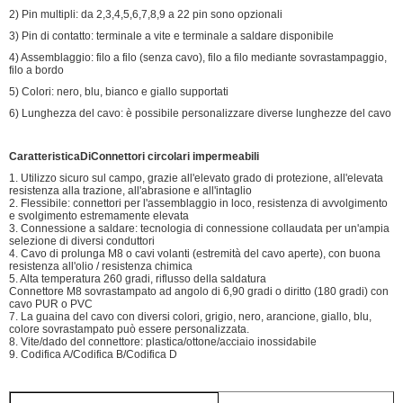
2) Pin multipli: da 2,3,4,5,6,7,8,9 a 22 pin sono opzionali
3) Pin di contatto: terminale a vite e terminale a saldare disponibile
4) Assemblaggio: filo a filo (senza cavo), filo a filo mediante sovrastampaggio,
filo a bordo
5) Colori: nero, blu, bianco e giallo supportati
6) Lunghezza del cavo: è possibile personalizzare diverse lunghezze del cavo
Caratteristica
Di
Connettori circolari impermeabili
1. Utilizzo sicuro sul campo, grazie all'elevato grado di protezione, all'elevata
resistenza alla trazione, all'abrasione e all'intaglio
2. Flessibile: connettori per l'assemblaggio in loco, resistenza di avvolgimento
e svolgimento estremamente elevata
3. Connessione a saldare: tecnologia di connessione collaudata per un'ampia
selezione di diversi conduttori
4. Cavo di prolunga M8 o cavi volanti (estremità del cavo aperte), con buona
resistenza all'olio / resistenza chimica
5. Alta temperatura 260 gradi, riflusso della saldatura
Connettore M8 sovrastampato ad angolo di 6,90 gradi o diritto (180 gradi) con
cavo PUR o PVC
7. La guaina del cavo con diversi colori, grigio, nero, arancione, giallo, blu,
colore sovrastampato può essere personalizzata.
8. Vite/dado del connettore: plastica/ottone/acciaio inossidabile
9. Codifica A/Codifica B/Codifica D