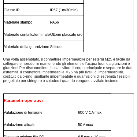
Classe IP
IP67 (1m/30min)
Materiale stampo
PA66
Materiale contatto/terminale
Ottone placcato oro
Materiale della guarnizione
Silicone
Una volta assemblato, il connettore impermeabile per esterni M25 è facile da
collegare e riprodurre mantenendo gli elementi e l'acqua fuori da giunzioni e
giunzioni.Per disconnettere, basta svitare il corpo principale e separare le due
estremità. Il connettore impermeabile M25 ha più livelli di impermeabilità,
costituiti da o-ring, sigillante impermeabile e guarnizioni di estremità flessibili
progettate per stringere e chiudersi quando vengono avvitate insieme.
Parametri operativi
Valutazione di tensione
600 V CA max
Valutazione attuale
50 A max
Diametro minimo filo OD
6,5 mm ~ 10 mm