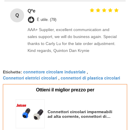
Q*e
Q
È utile. (79)
AAA+ Supplier, excellent communication and
sales support, we will do business again. Special
thanks to Carly Lu for the late order adjustment.
Kind regards, Quinton Dan Krynie
connettore circolare industriale
Etichette:
,
Connettori elettrici circolari
connettori di plastica circolari
,
Ottieni il miglior prezzo per
Connettori circolari impermeabili
ad alta corrente, connettori di
plastica circolari a 3 pin