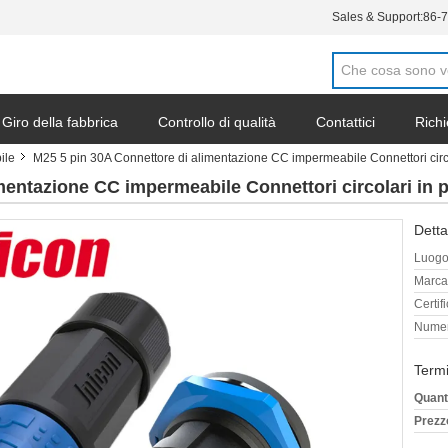
Sales & Support:
86-
Giro della fabbrica
Controllo di qualità
Contattici
Richi
ile
M25 5 pin 30A Connettore di alimentazione CC impermeabile Connettori circo
mentazione CC impermeabile Connettori circolari in 
Detta
Luogo 
Marca
Certif
Numer
Termi
Quant
Prezz