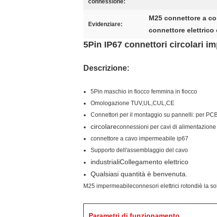
connessione:
M25 connettore a co
Evidenziare:
connettore elettrico 
5Pin IP67 connettori circolari i
Descrizione
:
5Pin maschio in fiocco femmina in fiocco
Omologazione TUV,UL,CUL,CE
Connettori per il montaggio su pannelli: per PCB
circolare
connessioni per cavi di alimentazione 
connettore a cavo impermeabile ip67
Supporto dell'assemblaggio del cavo
industriali
Collegamento elettrico
Qualsiasi quantità è benvenuta.
M25 impermeabile
connesori elettrici rotondi
è la so
Parametri di funzionamento