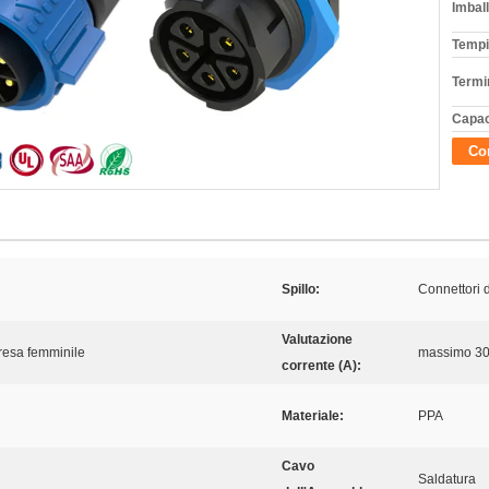
Imball
Tempi
Termi
Capac
Con
Spillo:
Connettori 
Valutazione
resa femminile
massimo 30
corrente (A):
Materiale:
PPA
Cavo
Saldatura