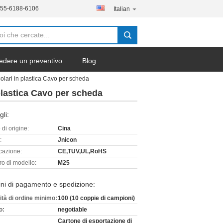
755-6188-6106
Italian
edere un preventivo
Blog
lari in plastica Cavo per scheda
plastica Cavo per scheda
gli:
di origine:
Cina
:
Jnicon
icazione:
CE,TUV,UL,RoHS
o di modello:
M25
ni di pagamento e spedizione:
ità di ordine minimo:
100 (10 coppie di campioni)
o:
negotiable
Cartone di esportazione di