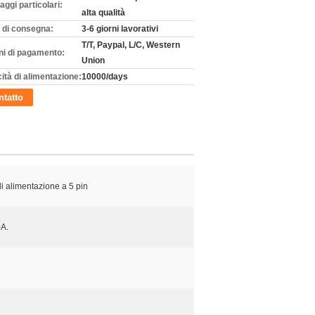
aggi particolari:
alta qualità
 di consegna:
3-6 giorni lavorativi
T/T, Paypal, L/C, Western
ni di pagamento:
Union
ità di alimentazione:
10000/days
tatto
di alimentazione a 5 pin
A.