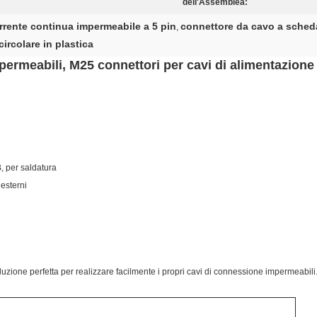
dell'Assemblea:
rrente continua impermeabile a 5 pin
connettore da cavo a sched
,
circolare in plastica
mpermeabili, M25 connettori per cavi di alimentazion
, per saldatura
esterni
luzione perfetta per realizzare facilmente i propri cavi di connessione impermeabili