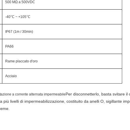
500 MΩ a 500VDC
-40°C ~ +105°C
IP67 (1m / 30min)
PA66
Rame placcato d'oro
Acciaio
Per disconnetterlo, basta svitare il
tazione a corrente alternata impermeabile
ù livelli di impermeabilizzazione, costituito da anelli O, sigillante imperm
sieme.