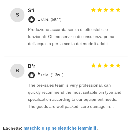
S*i
S
È utile. (6977)
Produzione accurata senza difetti estetici e
funzionali. Ottimo servizio di consulenza prima
dell'acquisto per la scelta dei modelli adatti.
B*r
B
È utile. (1.3w+)
The pre-sales team is very professional, can
quickly recommend the most suitable pin type and
specification according to our equipment needs.
The goods are well packed, zero damage in
transoceanic transportation, stable long-term use
effect.
maschio e spine elettriche femminili
Etichette:
,