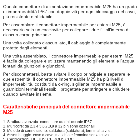
Questo connettore di alimentazione impermeabile M25 ha un grado
di impermeabilità IP67 con doppie viti per ogni bloccaggio del cavo,
più resistente e affidabile.
Per assemblare il connettore impermeabile per esterni M25, è
necessario solo un cacciavite per collegare i due fili all'interno di
ciascun corpo principale.
Una volta collegato ciascun lato, il cablaggio è completamente
protetto dagli elementi.
Una volta assemblato, il connettore impermeabile per esterni M25
è facile da collegare e utilizzare mantenendo gli elementi e l'acqua
lontani da giunzioni e giunzioni.
Per disconnettersi, basta svitare il corpo principale e separare le
due estremità. Il connettore impermeabile M25 ha più livelli di
impermeabilità, costituiti da o-ring, sigillante impermeabile e
guarnizioni terminali flessibili progettate per stringere e chiudere
quando avvitate insieme.
Caratteristiche principali del connettore impermeabile
M25
1. Struttura avanzata: connettore autobloccante IP67
2. Multicore: da 2,3,4,5,6,7,8,9 a 32 pin sono opzionali
3. Metodo di connessione: saldatura (saldatura), terminali a vite.
4. Assemblaggio: cavo a cavo, maschio e femmina senza cavo
5. Certificazioni: UL, TUV, CE,ROHS,CQC.