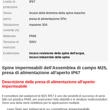
Livello di
IP67
protezione:
Sesso:
Incavo della femmina della spina maschio
perno:
presa di alimentazione 5Pin
Valutazione
massimo 30A.
corrente (A):
Materiale:
PA66
Tensione di
500V
esercizio:
incavo resistente della spina dell'acqua
Evidenziare:
,
incavo industriale della spina
Spine impermeabili dell'Assemblea di campo M25,
presa di alimentazione all'aperto IP67
Descrizione della presa di alimentazione all'aperto
impermeabile
Il connettore del wateproof di M25 IP67 è uno dei prodotti di successo di serie
fatti con plastica PA66, per assicurare l'alta stabilità e le strutture multiconduttori.
Sono una della serie redditizia per le applicazioni multiple.
cavo 5pin per imbarcarsi su connettore impermeabile