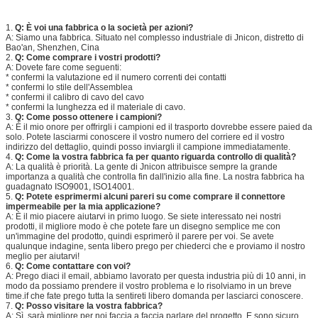
1.
Q: È voi una fabbrica o la società per azioni?
A: Siamo una fabbrica. Situato nel complesso industriale di Jnicon, distretto di
Bao'an, Shenzhen, Cina
2.
Q: Come comprare i vostri prodotti?
A: Dovete fare come seguenti:
* confermi la valutazione ed il numero correnti dei contatti
* confermi lo stile dell'Assemblea
* confermi il calibro di cavo del cavo
* confermi la lunghezza ed il materiale di cavo.
3.
Q: Come posso ottenere i campioni?
A: È il mio onore per offrirgli i campioni ed il trasporto dovrebbe essere paied da
solo. Potete lasciarmi conoscere il vostro numero del corriere ed il vostro
indirizzo del dettaglio, quindi posso inviargli il campione immediatamente.
4.
Q: Come la vostra fabbrica fa per quanto riguarda controllo di qualità?
A: La qualità è priorità. La gente di Jnicon attribuisce sempre la grande
importanza a qualità che controlla fin dall'inizio alla fine. La nostra fabbrica ha
guadagnato ISO9001, ISO14001.
5.
Q: Potete esprimermi alcuni pareri su come comprare il connettore
impermeabile per la mia applicazione?
A: È il mio piacere aiutarvi in primo luogo. Se siete interessato nei nostri
prodotti, il migliore modo è che potete fare un disegno semplice me con
un'immagine del prodotto, quindi esprimerò il parere per voi. Se avete
qualunque indagine, senta libero prego per chiederci che e proviamo il nostro
meglio per aiutarvi!
6.
Q: Come contattare con voi?
A: Prego diaci il email, abbiamo lavorato per questa industria più di 10 anni, in
modo da possiamo prendere il vostro problema e lo risolviamo in un breve
time.if che fate prego tutta la sentireti libero domanda per lasciarci conoscere.
7.
Q: Posso visitare la vostra fabbrica?
A: Sì, sarà migliore per noi faccia a faccia parlare del progetto. E sono sicuro