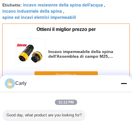
incavo resistente della spina dell'acqua
Etichette:
,
incavo industriale della spina
,
spine ed incavi elettrici impermeabili
Ottieni il miglior prezzo per
Incavo impermeabile della spina
dell'Assemblea di campo M25,
spina IP67 ed incavo industriali
Continua
Carly
Incavo impermeabile della spina
Più
11:12 PM
Good day, what product are you looking for?
cavo
Supporto
Video audio Pin
La spina e
JNICON
eabile
impermeabile
impermeabile
l'incavo della
impermeab