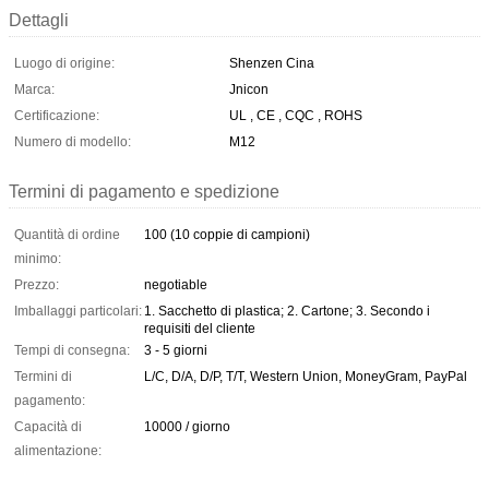
Dettagli
Luogo di origine:
Shenzen Cina
Marca:
Jnicon
Certificazione:
UL , CE , CQC , ROHS
Numero di modello:
M12
Termini di pagamento e spedizione
Quantità di ordine
100 (10 coppie di campioni)
minimo:
Prezzo:
negotiable
Imballaggi particolari:
1. Sacchetto di plastica; 2. Cartone; 3. Secondo i
requisiti del cliente
Tempi di consegna:
3 - 5 giorni
Termini di
L/C, D/A, D/P, T/T, Western Union, MoneyGram, PayPal
pagamento:
Capacità di
10000 / giorno
alimentazione: