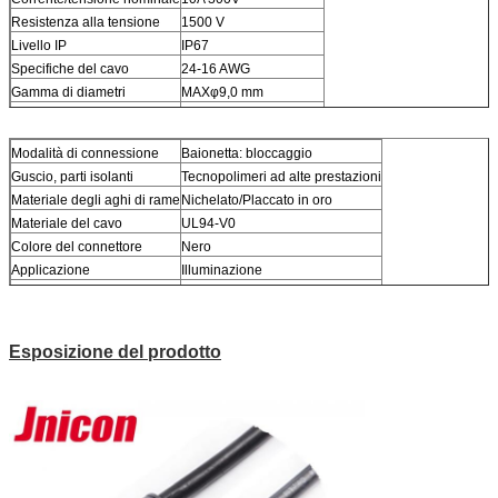
Resistenza alla tensione
1500 V
Livello IP
IP67
Specifiche del cavo
24-16 AWG
Gamma di diametri
MAXφ9,0 mm
Temperatura
-40℃ - 105℃
Modalità di connessione
Baionetta: bloccaggio
Guscio, parti isolanti
Tecnopolimeri ad alte prestazioni
Materiale degli aghi di rame
Nichelato/Placcato in oro
Materiale del cavo
UL94-V0
Colore del connettore
Nero
Applicazione
Illuminazione
Garanzia
5 anni
Esposizione del prodotto