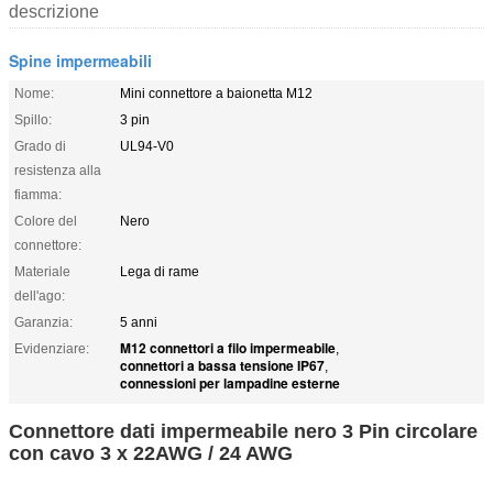
descrizione
Spine impermeabili
Nome:
Mini connettore a baionetta M12
Spillo:
3 pin
Grado di
UL94-V0
resistenza alla
fiamma:
Colore del
Nero
connettore:
Materiale
Lega di rame
dell'ago:
Garanzia:
5 anni
M12 connettori a filo impermeabile
Evidenziare:
,
connettori a bassa tensione IP67
,
connessioni per lampadine esterne
Connettore dati impermeabile nero 3 Pin circolare
con cavo 3 x 22AWG / 24 AWG