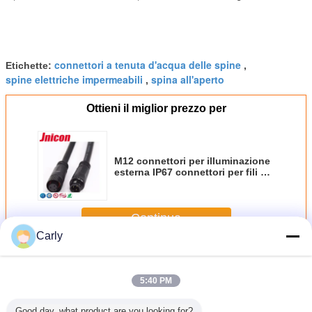
connettori a tenuta d'acqua delle spine
Etichette:
,
spine elettriche impermeabili
spina all'aperto
,
Ottieni il miglior prezzo per
M12 connettori per illuminazione
esterna IP67 connettori per fili a
bassa tensione impermeabili
Continua
Carly
Spine impermeabili
Più
5:40 PM
Good day, what product are you looking for?