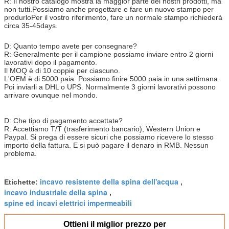
R: Il nostro catalogo mostra la maggior parte dei nostri prodotti, ma
non tutti.Possiamo anche progettare e fare un nuovo stampo per
produrloPer il vostro riferimento, fare un normale stampo richiederà
circa 35-45days.
D: Quanto tempo avete per consegnare?
R: Generalmente per il campione possiamo inviare entro 2 giorni
lavorativi dopo il pagamento.
Il MOQ è di 10 coppie per ciascuno.
L'OEM è di 5000 paia. Possiamo finire 5000 paia in una settimana.
Poi inviarli a DHL o UPS. Normalmente 3 giorni lavorativi possono
arrivare ovunque nel mondo.
D: Che tipo di pagamento accettate?
R: Accettiamo T/T (trasferimento bancario), Western Union e
Paypal. Si prega di essere sicuri che possiamo ricevere lo stesso
importo della fattura. E si può pagare il denaro in RMB. Nessun
problema.
incavo resistente della spina dell'acqua
Etichette:
,
incavo industriale della spina
,
spine ed incavi elettrici impermeabili
Ottieni il miglior prezzo per