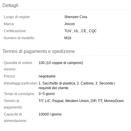
Dettagli
Luogo di origine:
Shenzen Cina
Marca:
Jnicon
Certificazione:
TUV , UL , CE , CQC
Numero di modello:
M16
Termini di pagamento e spedizione
Quantità di ordine
100 (10 coppie di campioni)
minimo:
Prezzo:
negotiable
Imballaggi particolari:
1. Sacchetto di plastica; 2. Cartone; 3. Secondo i
requisiti del cliente
Tempi di consegna:
3~5 giorni
Termini di
T/T, L/C, Paypal, Western Union, D/P, T/T, MoneyGram
pagamento:
Capacità di
10000 / giorno
alimentazione: