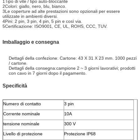
1Tipo di vite / tipo auto-bloccante
2Colori: giallo, nero, blu, bianco.
3Le coperture ad alte prestazioni sono opzionali per essere
utilizzate in ambienti diversi.
4Pini: 2 pin, 3 pin, 4 pin, 5 pin e così via.
5Certificazione: ISO9001, CE, UL, ROHS, CCC, TUV.
Imballaggio e consegna
Dettagli della confezione:
Cartone: 43 X 31 X 23 mm. 1000 pezzi
/ cartone
.
Dettagli della consegna:
campione 2 ~ 3 giorni lavorativi; prodotti
con cavo in 7 giorni dopo il pagamento.
Specificità
Numero di contatto
3 pin
Corrente nominale
10A
tensione nominale
300 V
Livello di protezione
Protezione IP68